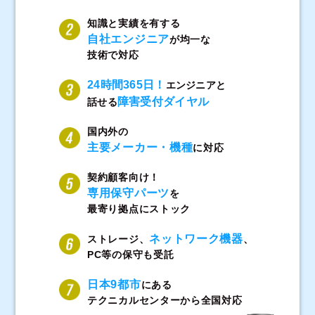
知識と実績を有する
自社エンジニア
が均一な
技術で対応
24時間365日！
エンジニアと
障害受付ダイヤル
話せる
国内外の
主要メーカー・機種
に対応
契約顧客向け！
専用保守パーツ
を
最寄り拠点にストック
ネットワーク機器
ストレージ、
、
PC等の保守も受託
日本9都市
にある
テクニカルセンターから全国対応