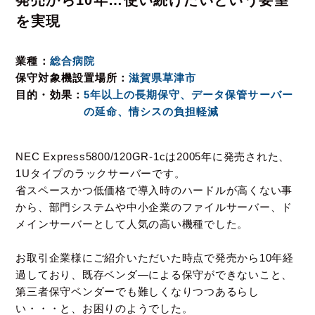
発売から10年…使い続けたいという要望
を実現
業種
総合病院
保守対象機設置場所
滋賀県草津市
目的・効果
5年以上の長期保守、データ保管サーバー
の延命、情シスの負担軽減
NEC Express5800/120GR-1cは
2005年に発売された、
1Uタイプのラックサーバーです。
省スペースかつ低価格で導入時のハードルが高くない事
から、
部門システムや中小企業のファイルサーバー、ド
メインサーバーとして人気の高い機種でした。
お取引企業様にご紹介いただいた時点で発売から10年経
過しており、既存ベンダ―による保守ができないこと、
第三者保守ベンダーでも難しくなりつつあるらし
い・・・と、お困りのようでした。